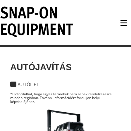
Snap-on Equipment
AUTÓJAVÍTÁS
AUTÓLIFT
*Előfordulhat, hogy egyes termékek nem állnak rendelkezésre
minden régióban. További információért forduljon helyi
képviselőjéhez.